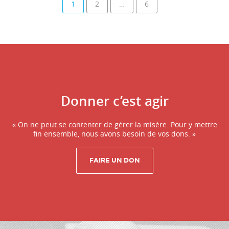
Navigation
1
2
…
6
au
sein
des
articles
Donner c’est agir
« On ne peut se contenter de gérer la misère. Pour y mettre
fin ensemble, nous avons besoin de vos dons. »