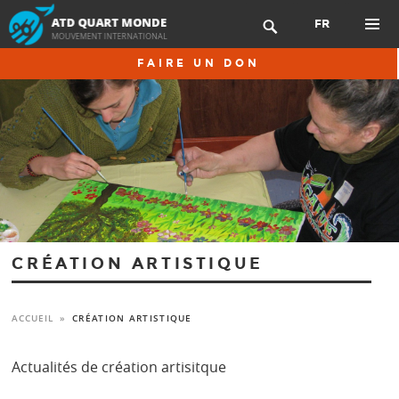
Aller
FR

au
contenu
MENU
FAIRE UN DON
principal
PRINCIP
CRÉATION ARTISTIQUE
ACCUEIL
»
CRÉATION ARTISTIQUE
← RETOUR À LA PAGE CRÉATION ARTISTIQUE
Actualités de création artisitque