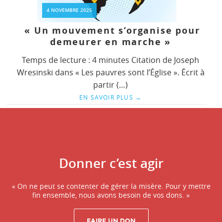
4 NOVEMBRE 2025
« Un mouvement s’organise pour
demeurer en marche »
Temps de lecture : 4 minutes Citation de Joseph
Wresinski dans « Les pauvres sont l’Église ». Écrit à
partir (…)
EN SAVOIR PLUS
→
Donner c’est agir
« On ne peut se contenter de gérer la misère. Pour y mettre
fin ensemble, nous avons besoin de vos dons. »