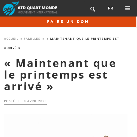
Aller
FR

au
contenu
MENU
FAIRE UN DON
principal
PRINCIP
ACCUEIL
»
FAMILLES
»
« MAINTENANT QUE LE PRINTEMPS EST
ARRIVÉ »
« Maintenant que
le printemps est
arrivé »
POSTÉ LE
30 AVRIL 2023