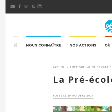
Aller
au
contenu
principal
ALLER
AU
NOUS CONNAÎTRE
NOS ACTIONS
OÙ
CONTENU
PRINCIPAL
ACCUEIL
»
AMÉRIQUE LATINE ET CARAÏB
La Pré-écol
POSTÉ LE
29 OCTOBRE 2024