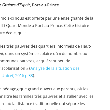
le
Graine
s
d’Espoir
, Port-au-Prince
 mois-ci nous est offerte par une enseignante de la
ATD Quart Monde à Port-au-Prince. Cette histoire
tte école, qui :
les très pauvres des quartiers informels de Haut-
nt
,
dans un système scolaire où « de nombreux
s communes pauvres, acquièrent peu de
scolarisation » (
Analyse de la situation des
 Unicef, 2016 p 33
).
on pédagogique grand-ouvert aux parents, où les
tre les familles très pauvres et à s’allier avec les
re où la distance traditionnelle qui sépare les