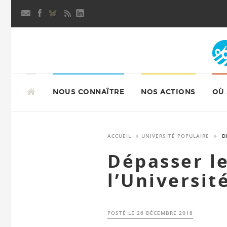
Aller
au
contenu
principal
ALLER
AU
NOUS CONNAÎTRE
NOS ACTIONS
OÙ
CONTENU
PRINCIPAL
ACCUEIL
»
UNIVERSITÉ POPULAIRE
»
D
Dépasser le
l’Universit
POSTÉ LE
26 DÉCEMBRE 2018